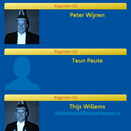
Algemein lid
Peter Wijnen
Algemein lid
Teun Peute
Algemein lid
Thijs Willems
chefdeprotocol@plaggenhouwers.nl