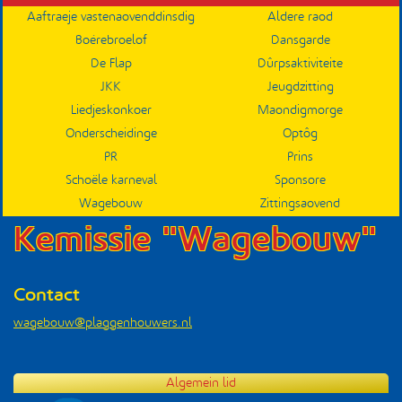
Aaftraeje vastenaovenddinsdig
Aldere raod
Submenu
Boérebroelof
Dansgarde
De Flap
Dûrpsaktiviteite
JKK
Jeugdzitting
Liedjeskonkoer
Maondigmorge
Onderscheidinge
Optôg
PR
Prins
Schoële karneval
Sponsore
Wagebouw
Zittingsaovend
Kemissie "Wagebouw"
Contact
wagebouw@plaggenhouwers.nl
Algemein lid