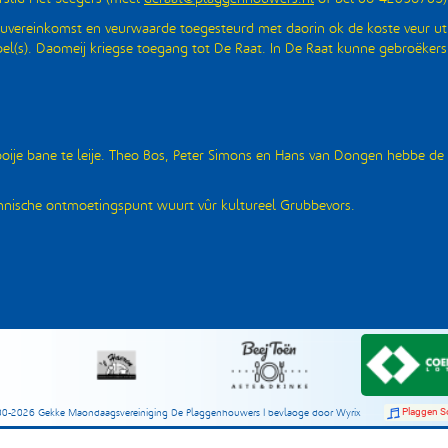
vereinkomst en veurwaarde toegesteurd met daorin ok de koste veur ut g
pel(s). Daomeij kriegse toegang tot De Raat. In De Raat kunne gebroëkers
gooije bane te leije. Theo Bos, Peter Simons en Hans van Dongen hebbe d
echnische ontmoetingspunt wuurt vûr kultureel Grubbevors.
Plaggen 
0-2026 Gekke Maondaagsvereiniging De Plaggenhouwers
|
bevlaoge door Wyrix