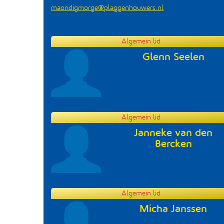
maondigmorge@plaggenhouwers.nl
Algemein lid
Glenn Seelen
Algemein lid
Janneke van den
Bercken
Algemein lid
Micha Janssen