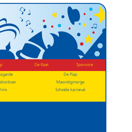
op
De Raat
Sponsore
sgarde
De Flap
eskonkoer
Maondigmorge
Prins
Schoële karneval