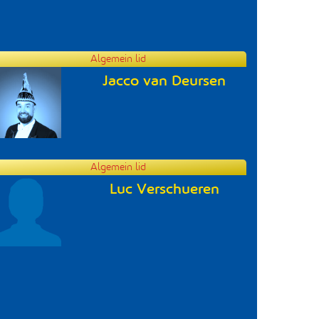
Algemein lid
Jacco van Deursen
Algemein lid
Luc Verschueren