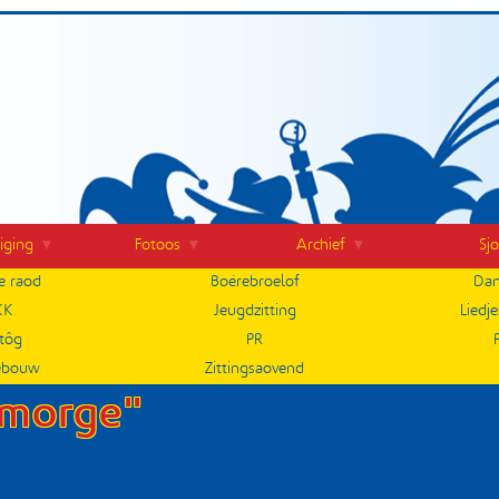
iging
Fotoos
Archief
Sj
e raod
Boérebroelof
Dan
KK
Jeugdzitting
Liedj
tôg
PR
ebouw
Zittingsaovend
gmorge"