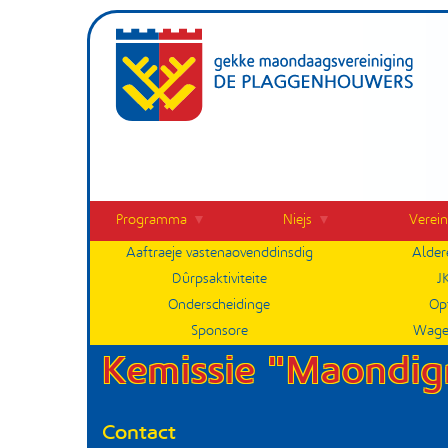
Overslaan
en
naar
de
inhoud
gaan
Programma
Niejs
Verein
Menu
Submenu
Aaftraeje vastenaovenddinsdig
Alder
Dûrpsaktiviteite
J
Onderscheidinge
Op
Sponsore
Wag
Kemissie "Maondi
Contact