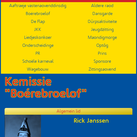
Aaftraeje vastenaovenddinsdig
Aldere raod
Submenu
Boérebroelof
Dansgarde
De Flap
Dûrpsaktiviteite
JKK
Jeugdzitting
Liedjeskonkoer
Maondigmorge
Onderscheidinge
Optôg
PR
Prins
Schoële karneval
Sponsore
Wagebouw
Zittingsaovend
Kemissie
"Boérebroelof"
Algemein lid
Rick Janssen