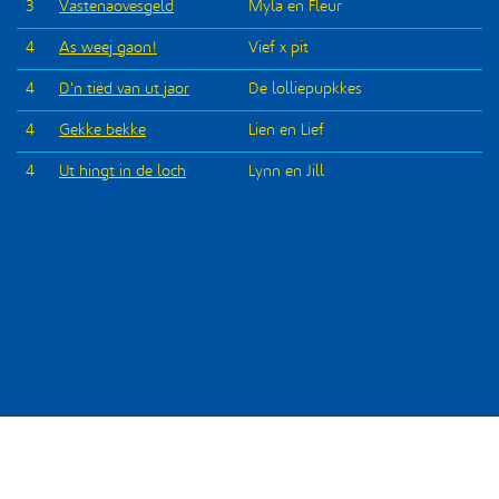
3
Vastenaovesgeld
Myla en Fleur
4
As weej gaon!
Vief x pit
4
D'n tiéd van ut jaor
De lolliepupkkes
4
Gekke bekke
Lien en Lief
4
Ut hingt in de loch
Lynn en Jill