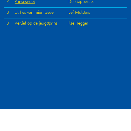
2
Prinsesnoet
De Stappertjes
3
Ut fiës vân mien laeve
Eef Mulders
3
Verlief op de jeugdprins
Ilse Hegger