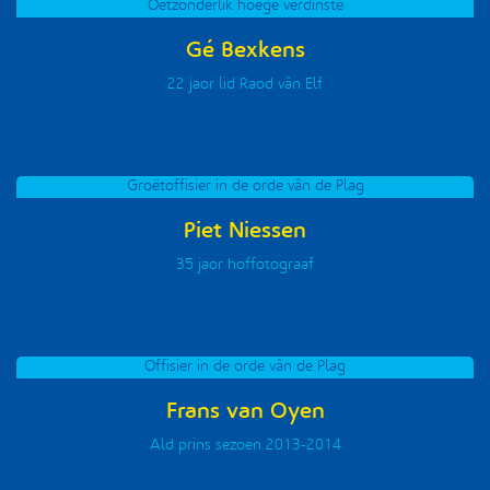
Oétzonderlik hoëge verdinste
Gé Bexkens
22 jaor lid Raod vân Elf
Groëtoffisier in de orde vân de Plag
Piet Niessen
35 jaor hoffotograaf
Offisier in de orde vân de Plag
Frans van Oyen
Ald prins sezoen 2013-2014