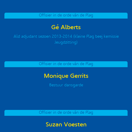
Offisier in de orde vân de Plag
Gé Alberts
Ald adjudant sezoen 2013-2014 (kleine Plag beej kemissie
Jeugdzitting)
Offisier in de orde vân de Plag
Monique Gerrits
Bestuur dansgarde
Offisier in de orde vân de Plag
Suzan Voesten