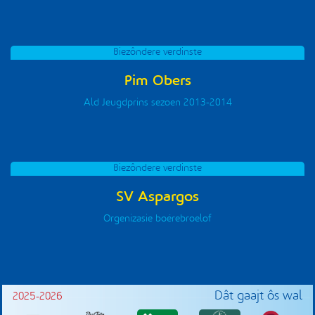
Biezôndere verdinste
Pim Obers
Ald Jeugdprins sezoen 2013-2014
Biezôndere verdinste
SV Aspargos
Orgenizasie boérebroelof
Dât gaajt ôs wal
2025-2026