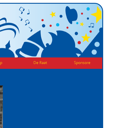
op
De Raat
Sponsore