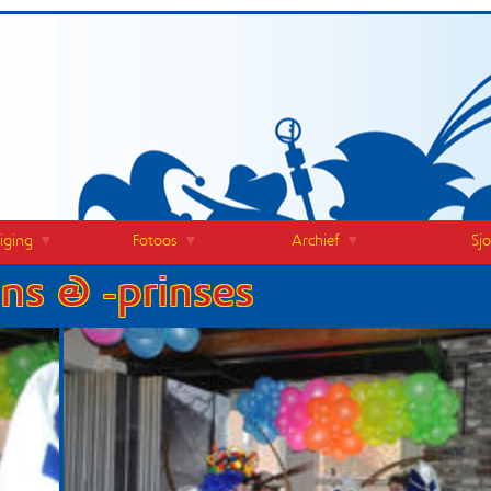
iging
Fotoos
Archief
Sj
ns & -prinses