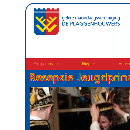
Overslaan
en
naar
de
inhoud
gaan
Programma
Niejs
Verein
Menu
Resepsie Jeugdprin