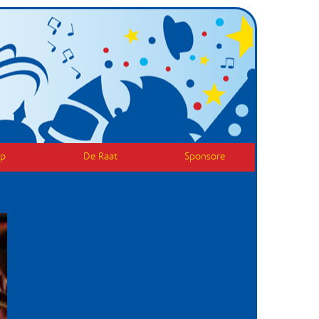
op
De Raat
Sponsore