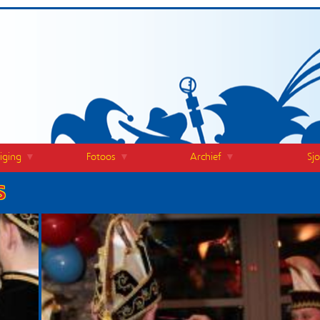
iging
Fotoos
Archief
Sj
s